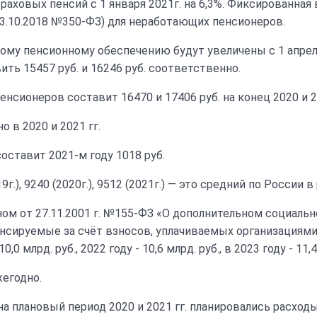
ховых пенсий с 1 января 2021г. на 6,3%. Фиксированная 
03.10.2018 №350-ФЗ) для неработающих пенсионеров.
ому пенсионному обеспечению будут увеличены с 1 апреля
вить 15457 руб. и 16246 руб. соответственно.
нсионеров составит 16470 и 17406 руб. на конец 2020 и 20
 в 2020 и 2021 гг.
оставит 2021-м году 1018 руб.
, 9240 (2020г.), 9512 (2021г.) — это средний по России в
ом от 27.11.2001 г. №155-ФЗ «О дополнительном социаль
нсируемые за счёт взносов, уплачиваемых организациям
 млрд. руб., 2022 году - 10,6 млрд. руб., в 2023 году - 11,4
жегодно.
плановый период 2020 и 2021 гг. планировались расходы: в 2