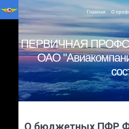
Главная
О проф
ПЕРВИЧНАЯ ПРОФС
ОАО "Авиакомпани
сос
О бюджетных ПФР, ФС