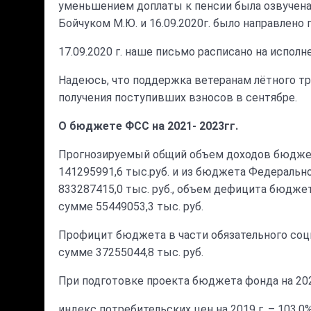
уменьшением доплаты к пенсии была озвучена
Бойчуком М.Ю. и 16.09.2020г. было направлено
17.09.2020 г. наше письмо расписано на испо
Надеюсь, что поддержка ветеранам лётного тру
получения поступивших взносов в сентябре.
О бюджете ФСС на 2021- 2023гг.
Прогнозируемый общий объем доходов бюджет
141295991,6 тыс.руб. и из бюджета Федеральн
833287415,0 тыс. руб., объем дефицита бюджет
сумме 55449053,3 тыс. руб.
Профицит бюджета в части обязательного соци
сумме 37255044,8 тыс. руб.
При подготовке проекта бюджета фонда на 20
индекс потребительских цен на 2019 г. – 103,0%, н