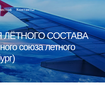
ристов
Контакты
 ЛЁТНОГО СОСТАВА
ого союза летного
ург)