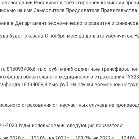
 на заседании Российской трехсторонней комиссии през
 письмо на имя Заместителя Председателя Правительства 
лнение в Департамент экономического развития и финансо
да будет оказана. С ноября месяца доплата увеличится. Н
а 815093406,6 тыс. руб., межбюджетные трансферы, по
ого фонда обязательного медицинского страхования 13323
а фонда 18194008,4 тыс. руб. На случай временной нетру
ального страхования от несчастных случаев на производ
21-2023 годы использованы следующие показатели:
а 2020 г. – 103,8%, на 2021г. – 103,7%, на 2022 г. – 104,0%. 